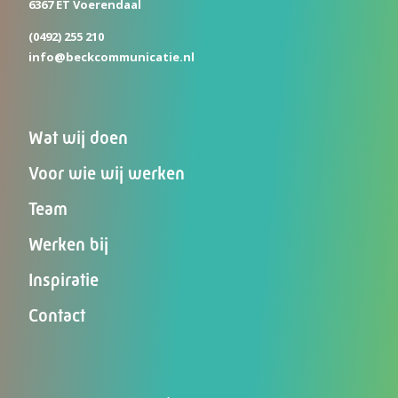
6367 ET Voerendaal
(0492) 255 210
info@beckcommunicatie.nl
Wat wij doen
Voor wie wij werken
Team
Werken bij
Inspiratie
Contact