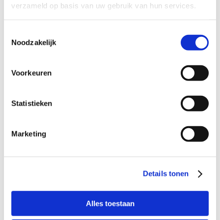
verzameld op basis van uw gebruik van hun services.
Toestemmingsselectie
Noodzakelijk
Voorkeuren
Statistieken
Uit onze praktijk
Marketing
Het veranderverhaal in een praatplaat
Details tonen
Alles toestaan