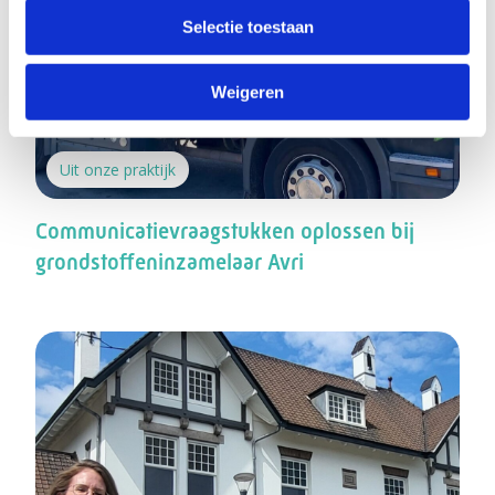
Selectie toestaan
Weigeren
Uit onze praktijk
Communicatievraagstukken oplossen bij
grondstoffeninzamelaar Avri