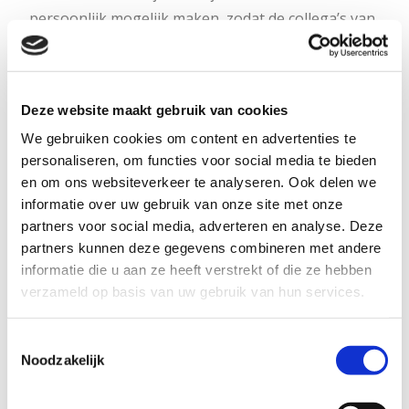
persoonlijk mogelijk maken, zodat de collega’s van
Stadsbeheer zichzelf en de stad erin zouden
herkennen?
Deze website maakt gebruik van cookies
4. Testen
We gebruiken cookies om content en advertenties te
personaliseren, om functies voor social media te bieden
De schets van de praatplaat toetsten we bij een
en om ons websiteverkeer te analyseren. Ook delen we
testpanel; een groep medewerkers die een
informatie over uw gebruik van onze site met onze
partners voor social media, adverteren en analyse. Deze
afspiegeling is van de organisatie. We vroegen
partners kunnen deze gegevens combineren met andere
naar de eerste indruk, de begrijpelijkheid van de
informatie die u aan ze heeft verstrekt of die ze hebben
teksten en of de plaatjes passen bij Stadsbeheer.
verzameld op basis van uw gebruik van hun services.
Toestemmingsselectie
5. Faciliteren
Noodzakelijk
De
praatplaat is meer dan een mooie tekening: het