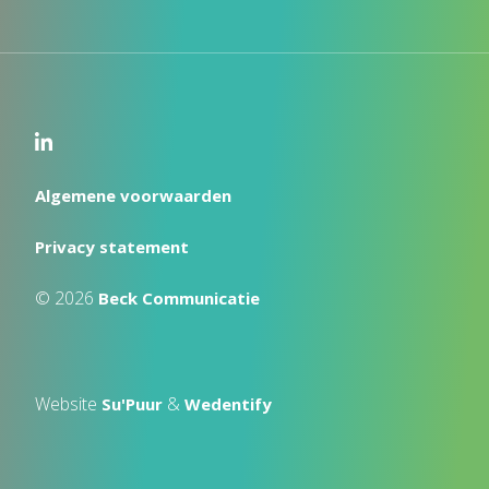
Algemene voorwaarden
Privacy statement
© 2026
Beck Communicatie
Website
&
Su'Puur
Wedentify