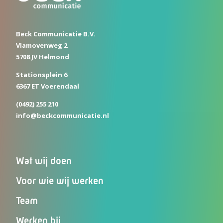
Beck Communicatie B.V.
Vlamovenweg 2
5708 JV Helmond
Stationsplein 6
6367 ET Voerendaal
(0492) 255 210
info@beckcommunicatie.nl
Wat wij doen
Voor wie wij werken
Team
Werken bij