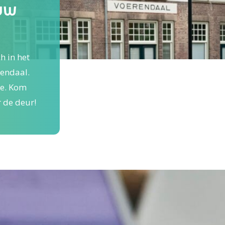
ouw
h in het
rendaal.
ie. Kom
r de deur!