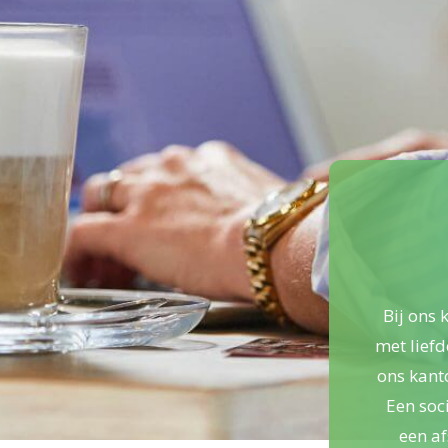
Bij ons 
met liefd
ons kan
Een soc
een af