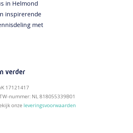
us in Helmond
en inspirerende
ennisdeling met
n verder
vK 17121417
TW-nummer: NL 818055339B01
ekijk onze
leveringsvoorwaarden