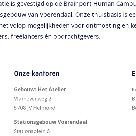
tie is gevestigd op de Brainport Human Camp
onsgebouw van Voerendaal. Onze thuisbasis is e
et volop mogelijkheden voor ontmoeting en k
s, freelancers én opdrachtgevers.
Onze kantoren
E
Gebouw: Het Atelier
K
r
Vlamovenweg 2
B
5708 JV Helmond
B
Stationsgebouw Voerendaal
Stationsplein 6