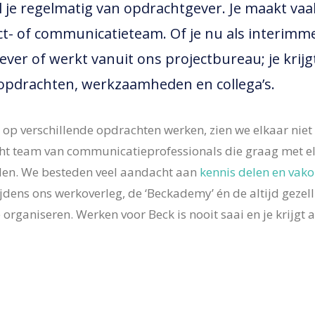
l je regelmatig van opdrachtgever. Je maakt vaak
t- of communicatieteam. Of je nu als interimme
ever of werkt vanuit ons projectbureau; je krij
 opdrachten, werkzaamheden en collega’s.
p verschillende opdrachten werken, zien we elkaar niet 
cht team van communicatieprofessionals die graag met e
elen. We besteden veel aandacht aan
kennis delen en vako
jdens ons werkoverleg, de ‘Beckademy’ én de altijd gezelli
 organiseren. Werken voor Beck is nooit saai en je krijgt 