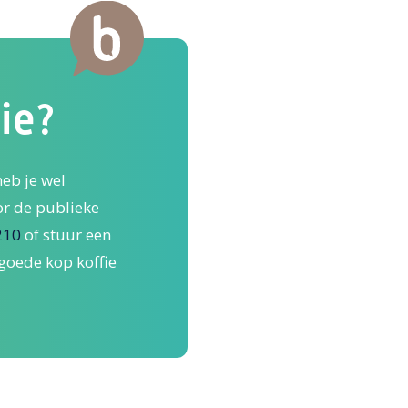
ie?
heb je wel
or de publieke
210
of stuur een
 goede kop koffie