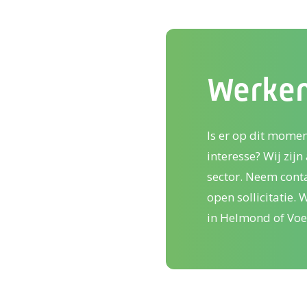
Werken
Is er op dit momen
interesse?
Wij zijn
sector.
Neem conta
open sollicitatie.
in Helmond of Voe