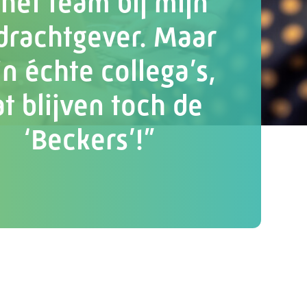
 het team bij mijn
drachtgever. Maar
n échte collega’s,
at blijven toch de
‘Beckers’!”