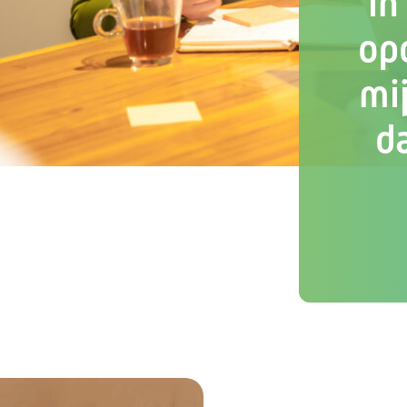
in
op
mij
d