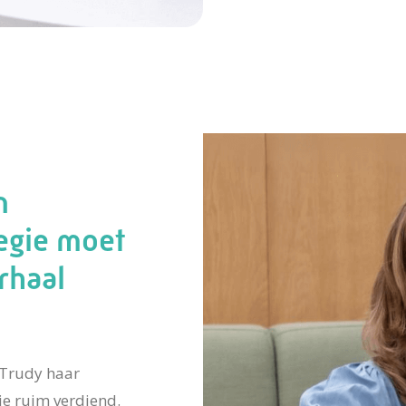
n
egie moet
rhaal
 Trudy haar
e ruim verdiend.