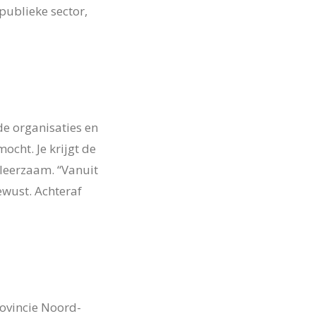
publieke sector,
nde organisaties en
ocht. Je krijgt de
 leerzaam. “Vanuit
ewust. Achteraf
rovincie Noord-