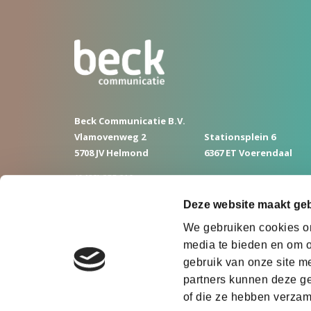
Beck Communicatie B.V.
Vlamovenweg 2
Stationsplein 6
5708 JV Helmond
6367 ET Voerendaal
(0492) 255 210
info@beckcommunicatie.nl
Deze website maakt geb
We gebruiken cookies om
media te bieden en om o
gebruik van onze site m
partners kunnen deze ge
of die ze hebben verzam