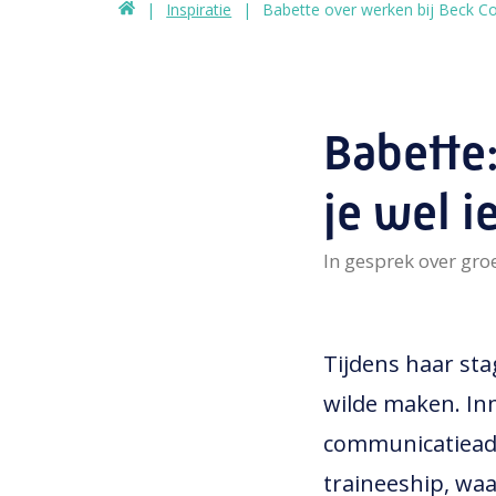
Inspiratie
Babette over werken bij Beck 
Babette
je wel i
In gesprek over gro
Tijdens haar sta
wilde maken. Inm
communicatieadv
traineeship, waar