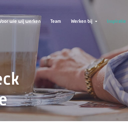
Voor wie wij werken
Team
Werken bij
Inspiratie
eck
e