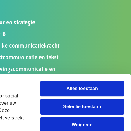
ur en strategie
r B
lijke communicatiekracht
ctcommunicatie en tekst
ingscommunicatie en
ipatie
Alles toestaan
scommunicatie
or social
eiden communicatieteams
 over uw
Selectie toestaan
 Deze
t verstrekt
Weigeren