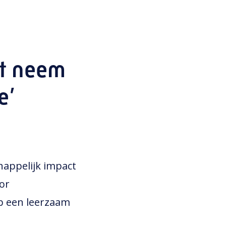
ht neem
e’
happelijk impact
or
op een leerzaam