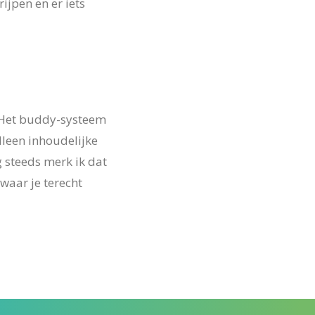
ijpen en er iets
 “Het buddy-systeem
lleen inhoudelijke
g steeds merk ik dat
waar je terecht