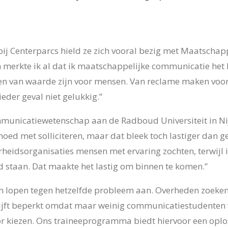
bij Centerparcs hield ze zich vooral bezig met Maatscha
erkte ik al dat ik maatschappelijke communicatie het le
 en van waarde zijn voor mensen. Van reclame maken voo
ieder geval niet gelukkig.”
municatiewetenschap aan de Radboud Universiteit in N
oed met solliciteren, maar dat bleek toch lastiger dan ge
rheidsorganisaties mensen met ervaring zochten, terwijl ik
d staan. Dat maakte het lastig om binnen te komen.”
n lopen tegen hetzelfde probleem aan. Overheden zoeken
ijft beperkt omdat maar weinig communicatiestudenten
or kiezen. Ons traineeprogramma biedt hiervoor een oplo