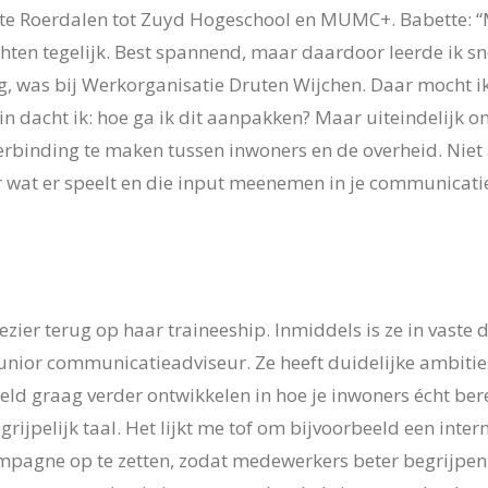
e Roerdalen tot Zuyd Hogeschool en MUMC+. Babette: 
ten tegelijk. Best spannend, maar daardoor leerde ik sn
g, was bij Werkorganisatie Druten Wijchen. Daar mocht 
in dacht ik: hoe ga ik dit aanpakken? Maar uiteindelijk on
erbinding te maken tussen inwoners en de overheid. Niet 
 wat er speelt en die input meenemen in je communicatie
ezier terug op haar traineeship. Inmiddels is ze in vaste d
unior communicatieadviseur. Ze heeft duidelijke ambitie
eeld graag verder ontwikkelen in hoe je inwoners écht ber
ijpelijk taal. Het lijkt me tof om bijvoorbeeld een inter
agne op te zetten, zodat medewerkers beter begrijpen 