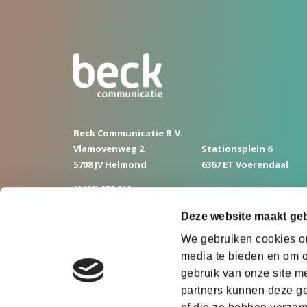
Beck Communicatie B.V.
Vlamovenweg 2
Stationsplein 6
5708 JV Helmond
6367 ET Voerendaal
(0492) 255 210
info@beckcommunicatie.nl
Deze website maakt geb
We gebruiken cookies om
media te bieden en om o
gebruik van onze site m
partners kunnen deze ge