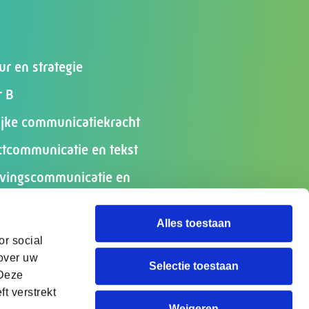
ur en strategie
r B
lijke communicatiekracht
ctcommunicatie en tekst
ingscommunicatie en
ipatie
Alles toestaan
scommunicatie
or social
eiden communicatieteams
 over uw
Selectie toestaan
 Deze
t verstrekt
Weigeren