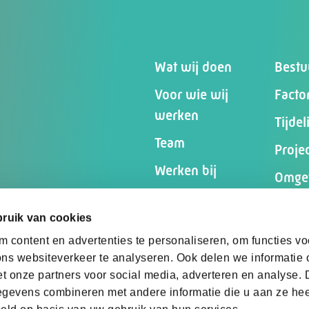
Wat wij doen
Bestu
Voor wie wij
Facto
werken
Tijde
Team
Proje
Werken bij
Omgev
Inspiratie
partic
ruik van cookies
Contact
Crisi
 content en advertenties te personaliseren, om functies vo
Begel
ns websiteverkeer te analyseren. Ook delen we informatie
et onze partners voor social media, adverteren en analyse.
gevens combineren met andere informatie die u aan ze heef